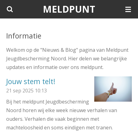
MELDPUNT
Ga
direct
naar
de
Informatie
hoofdinhoud
Welkom op de "Nieuws & Blog" pagina van Meldpunt
Jeugdbescherming Noord. Hier delen we belangrijke
updates en informatie over ons meldpunt.
Jouw stem telt!
21 sep 2025
10:13
Bij het meldpunt Jeugdbescherming
Noord horen wij elke week nieuwe verhalen van
ouders. Verhalen die vaak beginnen met
machteloosheid en soms eindigen met tranen.