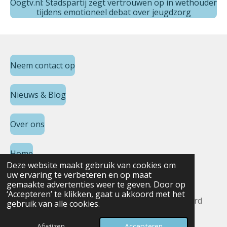
Oogtv.nl: Stadspartij zegt vertrouwen op in wethouder
tijdens emotioneel debat over jeugdzorg
Neem contact op
Nieuws & Blog
Over ons
Home
Deze website maakt gebruik van cookies om
uw ervaring te verbeteren en op maat
gemaakte advertenties weer te geven. Door op
F
‘Accepteren’ te klikken, gaat u akkoord met het
a
© 2025 - 2026 Meldpunt Jeugdbescherming Noord
gebruik van alle cookies.
c
e
Powered by
JouwWeb
b
Afwijzen
Accepteren